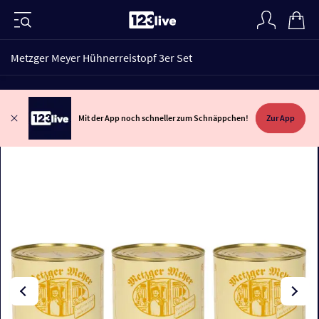
Metzger Meyer Hühnerreistopf 3er Set
Mit der App noch schneller zum Schnäppchen!
Zur App