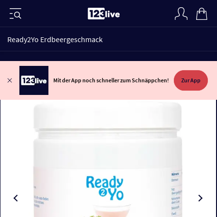
Ready2Yo Erdbeergeschmack
Mit der App noch schneller zum Schnäppchen!
Zur App