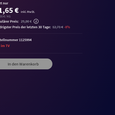
zt nur
1,65 €
inkl. MwSt.
35 € / KG
ulärer Preis:
29,00 €
edrigster Preis der letzten 30 Tage:
12,71 €
-8%
tellnummer 1125994
 im TV
me
In den Warenkorb