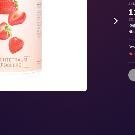
Jet
1
121,
Reg
ni
Bes
Nur
Volu
90%