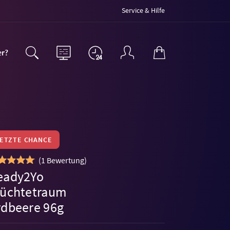
Service & Hilfe
er?
LETZTE CHANCE
(
1 Bewertung
)
eady2Yo
rüchtetraum
rdbeere 96g