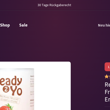
30 Tage Rückgaberecht
Shop
Sale
Neu hi
R
F
E