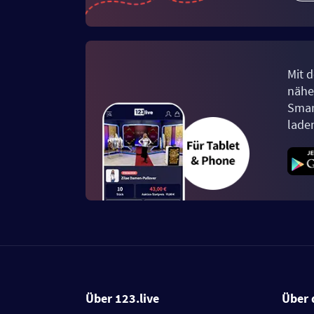
Mit d
näher
Smar
lade
Über 123.live
Über 