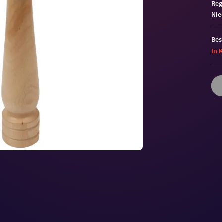
Reg
ni
Bes
In 