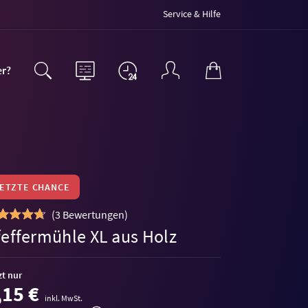
Service & Hilfe
er?
LETZTE CHANCE
(
3 Bewertungen
)
feffermühle XL aus Holz
zt nur
,15 €
inkl. MwSt.