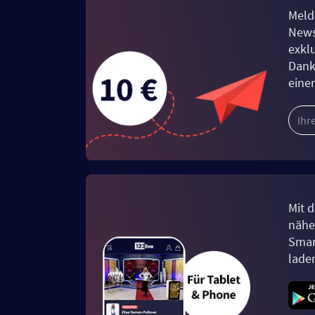
Meld
News
exkl
Dank
eine
Mit d
näher
Smar
lade