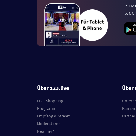
Smar
lade
Über 123.live
Über 
LIVE-Shopping
Untern
Programm
Karrier
Empfang & Stream
Partner
Moderatoren
Neu hier?