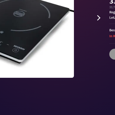
3
33,7
Reg
Let
Bes
In 
Volu
90%