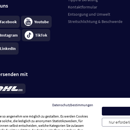
 uns
Kontaktformular
Entsorgung und Umwelt
Streitschlichtung & Beschwerde
Facebook
Youtube
Instagram
TikTok
LinkedIn
ersenden mit
rd 6,95 €
; bei Kühlware zzgl. 0,99 €
llung, insgesamt 7,94 €. Lieferzeit
3-
Datenschutzbestimmungen
.
Preise inkl. MwSt.
Sie so angenehm wie möglich zu gestalten. Es werden Cookies
e solche, die lediglich zu anonymen Statistikzwecken, für
Nur erforder
können selbst entscheiden, welche Kategorien Sie zulassen