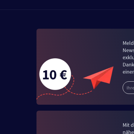
Meld
News
exkl
Dank
eine
Mit d
näher