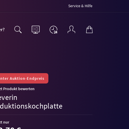
Service & Hilfe
er?
nter Auktion-Endpreis
zt Produkt bewerten
everin
nduktionskochplatte
zt nur