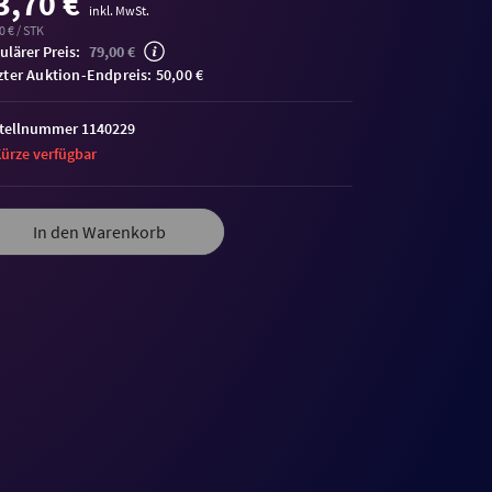
3,70 €
inkl. MwSt.
0 € / STK
ulärer Preis:
79,00 €
zter Auktion-Endpreis: 50,00 €
tellnummer 1140229
Kürze verfügbar
In den Warenkorb
me