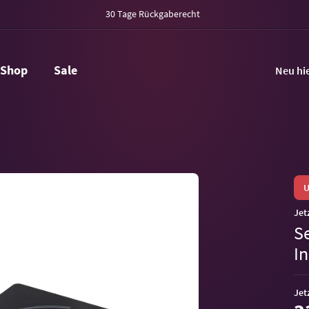
30 Tage Rückgaberecht
Shop
Sale
Neu hi
U
Jet
S
I
Jet