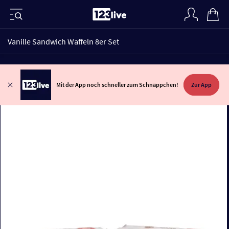
Vanille Sandwich Waffeln 8er Set
Mit der App noch schneller zum Schnäppchen!
Zur App