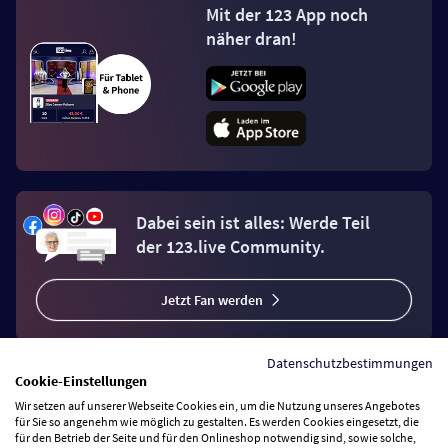
Mit der 123 App noch
näher dran!
Dabei sein ist alles: Werde Teil
der 123.live Community.
Jetzt Fan werden
Datenschutzbestimmungen
Cookie-Einstellungen
Wir setzen auf unserer Webseite Cookies ein, um die Nutzung unseres Angebotes
Vertrag widerrufen
für Sie so angenehm wie möglich zu gestalten. Es werden Cookies eingesetzt, die
für den Betrieb der Seite und für den Onlineshop notwendig sind, sowie solche,