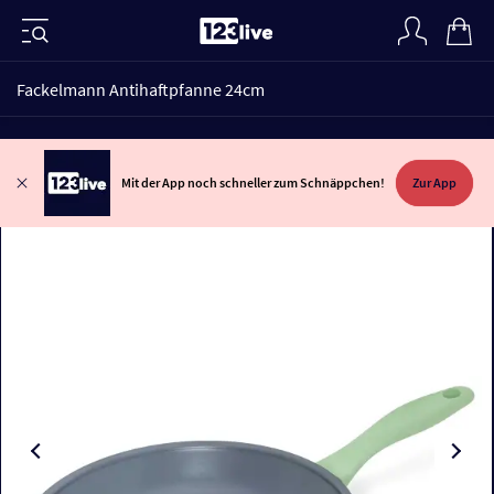
Fackelmann Antihaftpfanne 24cm
Mit der App noch schneller zum Schnäppchen!
Zur App