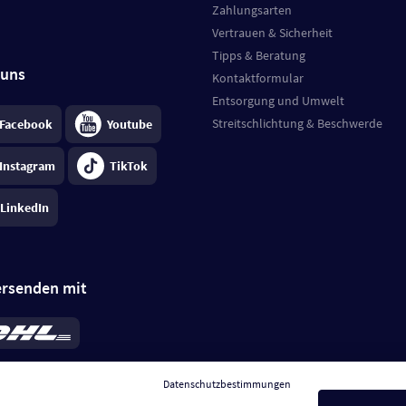
Zahlungsarten
Vertrauen & Sicherheit
Tipps & Beratung
 uns
Kontaktformular
Entsorgung und Umwelt
Streitschlichtung & Beschwerde
Facebook
Youtube
Instagram
TikTok
LinkedIn
ersenden mit
rd 6,95 €
; bei Kühlware zzgl. 0,99 €
llung, insgesamt 7,94 €. Lieferzeit
3-
Datenschutzbestimmungen
.
Preise inkl. MwSt.