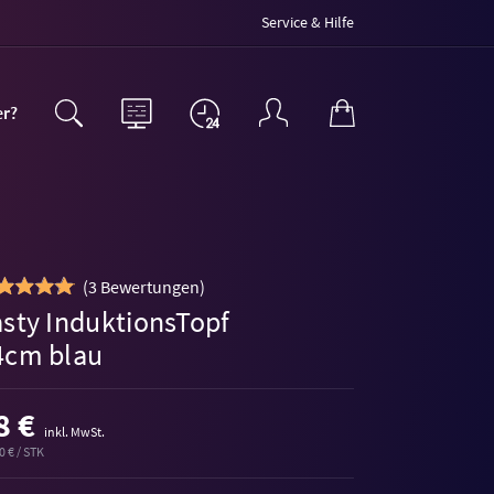
Service & Hilfe
er?
(
3 Bewertungen
)
asty InduktionsTopf
4cm blau
8 €
inkl. MwSt.
0 € / STK