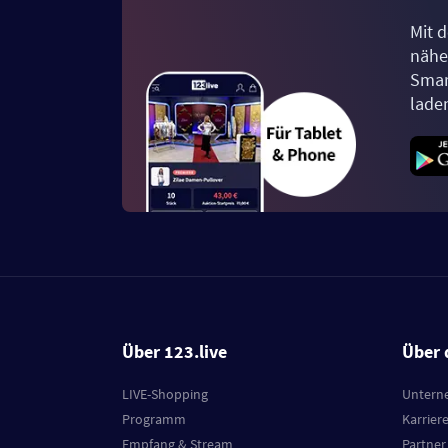
Mit d
näher
Smar
lade
Über 123.live
Über 
LIVE-Shopping
Untern
Programm
Karrier
Empfang & Stream
Partner