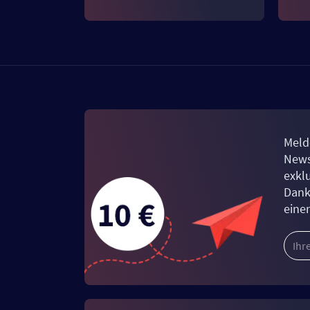
Meld
News
exkl
Dank
eine