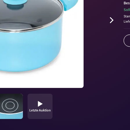
Bes
Sof
Sta
Lief
Letzte Auktion