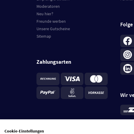
Moderatoren
Neu hier?
Freunde werben
Folge
Unsere Gutscheine
Sitemap
Zahlungsarten
Wir v
*
Standa
je Beste
Cookie-Einstellungen
5 Tage