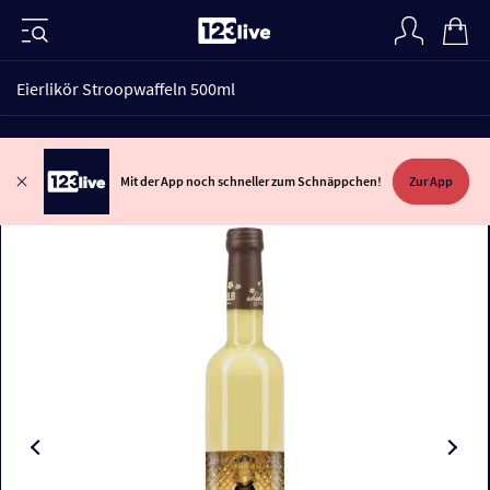
Eierlikör Stroopwaffeln 500ml
Mit der App noch schneller zum Schnäppchen!
Zur App