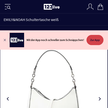
EMILY&NOAH Schultertasche weiß
Mit der App noch schneller zum Schnäppchen!
Zur App