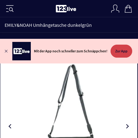
EMILY&NOAH Umhängetasche dunkelgrün
Mit der App noch schneller zum Schnäppchen!
Zur App