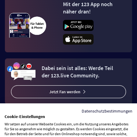
Mit der 123 App noch
näher dran!
Dabei sein ist alles: Werde Teil
der 123.live Community.
Jetzt Fan werden
Datenschutzbestimmungen
Cookie-Einstellungen
Wir setzen auf unserer Webseite Cookies ein, um die Nutzung unseres Angebotes
Vertrag widerrufen
für Sie so angenehm wie möglich zu gestalten. Es werden Cookies eingesetzt, die
für den Betrieb der Seite und für den Onlineshop notwendig sind, sowie solche,