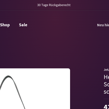
30 Tage Rückgaberecht
Shop
Sale
Neu hi
Jet
H
S
s
4