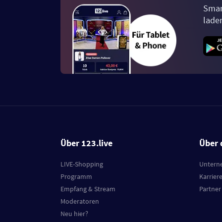
Smar
lade
Über 123.live
Über 
LIVE-Shopping
Untern
Programm
Karrier
Empfang & Stream
Partner
Moderatoren
Neu hier?