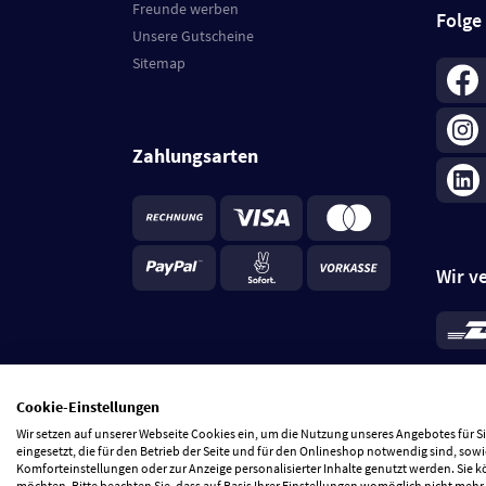
Freunde werben
Folge
Unsere Gutscheine
Sitemap
Zahlungsarten
Wir v
*
Standa
je Beste
Cookie-Einstellungen
5 Tage
Wir setzen auf unserer Webseite Cookies ein, um die Nutzung unseres Angebotes für 
eingesetzt, die für den Betrieb der Seite und für den Onlineshop notwendig sind, sowi
Komforteinstellungen oder zur Anzeige personalisierter Inhalte genutzt werden. Sie 
möchten. Bitte beachten Sie, dass auf Basis Ihrer Einstellungen womöglich nicht mehr 