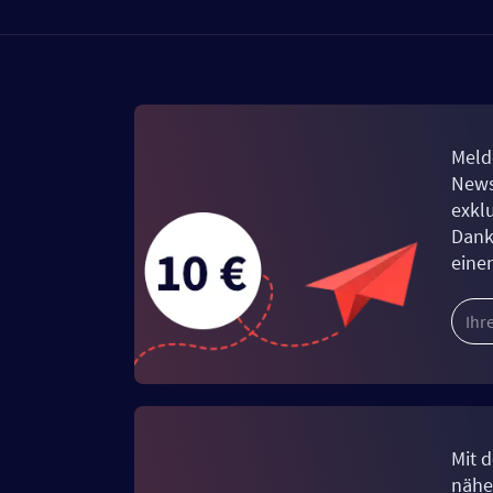
Meld
News
exkl
Dank
eine
Mit d
näher