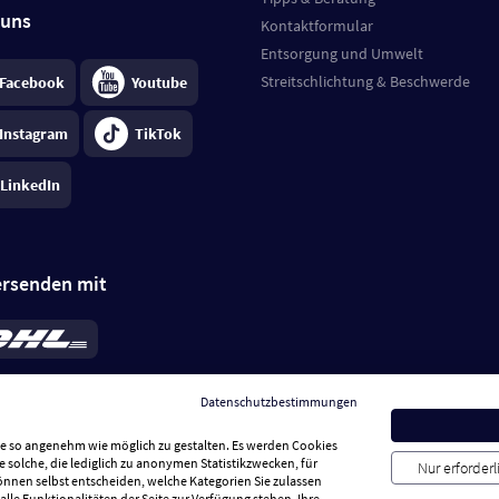
 uns
Kontaktformular
Entsorgung und Umwelt
Streitschlichtung & Beschwerde
Facebook
Youtube
Instagram
TikTok
LinkedIn
ersenden mit
rd 6,95 €
; bei Kühlware zzgl. 0,99 €
llung, insgesamt 7,94 €. Lieferzeit
3-
Datenschutzbestimmungen
.
Preise inkl. MwSt.
Sie so angenehm wie möglich zu gestalten. Es werden Cookies
e solche, die lediglich zu anonymen Statistikzwecken, für
Nur erforder
können selbst entscheiden, welche Kategorien Sie zulassen
alle Funktionalitäten der Seite zur Verfügung stehen. Ihre