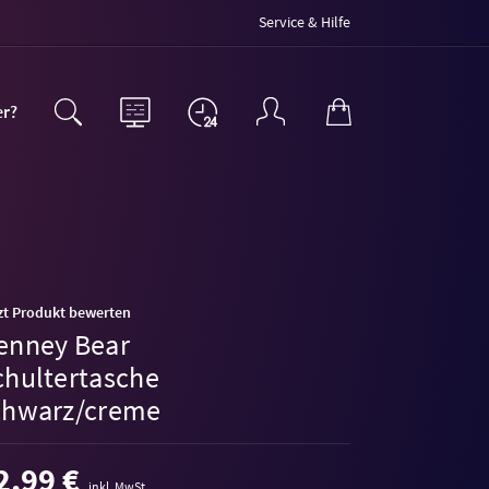
Service & Hilfe
er?
zt Produkt bewerten
enney Bear
chultertasche
chwarz/creme
2,99 €
inkl. MwSt.