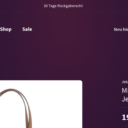
30 Tage Rückgaberecht
Shop
Sale
Neu hi
Jet
M
Je
1