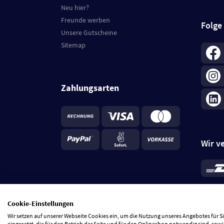
Neu hier?
Freunde werben
Folge
Unsere Gutscheine
Sitemap
Zahlungsarten
Wir v
*
Standa
je Beste
Cookie-Einstellungen
5 Tage
Wir setzen auf unserer Webseite Cookies ein, um die Nutzung unseres Angebotes für 
eingesetzt, die für den Betrieb der Seite und für den Onlineshop notwendig sind, sowi