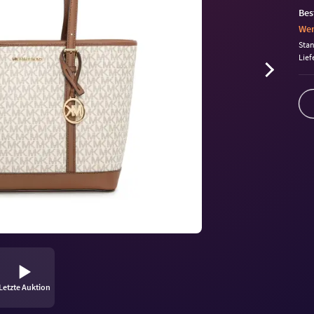
Bes
Wen
Sta
Lief
Letzte Auktion