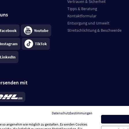
Vertrauen & Sicherheit
Tipps & Beratung
 uns
Kontaktformular
Entsorgung und Umwelt
Streitschlichtung & Beschwerde
Facebook
Youtube
Instagram
TikTok
LinkedIn
ersenden mit
rd 6,95 €
; bei Kühlware zzgl. 0,99 €
llung, insgesamt 7,94 €. Lieferzeit
3-
Datenschutzbestimmungen
.
Preise inkl. MwSt.
Sie so angenehm wie möglich zu gestalten. Es werden Cookies
e solche, die lediglich zu anonymen Statistikzwecken, für