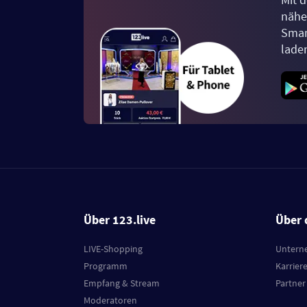
näher
Smar
lade
Über 123.live
Über 
LIVE-Shopping
Untern
Programm
Karrier
Empfang & Stream
Partner
Moderatoren