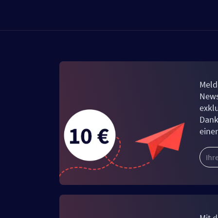
Meld
News
exkl
Dank
eine
Mit d