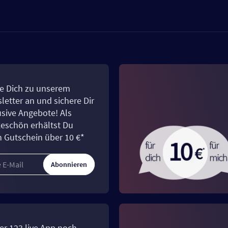
e Dich zu unserem
letter an und sichere Dir
usive Angebote! Als
eschön erhältst Du
n Gutschein über 10 €*
Abonnieren
er 123.live App noch