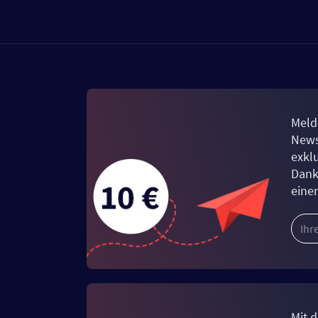
Meld
News
exkl
Dank
eine
Mit d