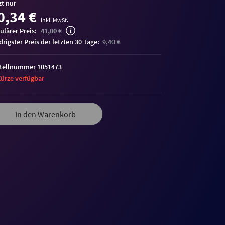
zt nur
0,34 €
inkl. MwSt.
ulärer Preis:
41,00 €
edrigster Preis der letzten 30 Tage:
9,40 €
tellnummer 1051473
Kürze verfügbar
In den Warenkorb