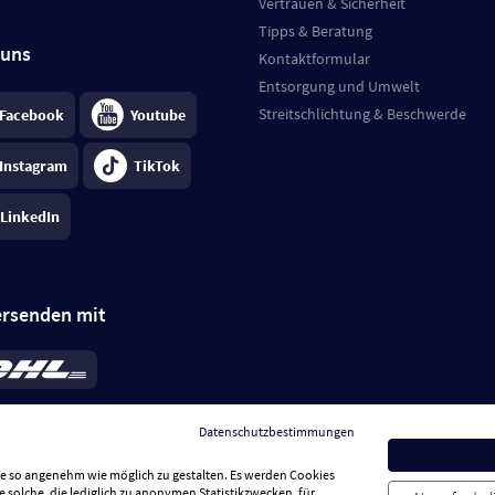
Vertrauen & Sicherheit
Tipps & Beratung
 uns
Kontaktformular
Entsorgung und Umwelt
Streitschlichtung & Beschwerde
Facebook
Youtube
Instagram
TikTok
LinkedIn
ersenden mit
rd 6,95 €
; bei Kühlware zzgl. 0,99 €
llung, insgesamt 7,94 €. Lieferzeit
3-
Datenschutzbestimmungen
.
Preise inkl. MwSt.
Sie so angenehm wie möglich zu gestalten. Es werden Cookies
e solche, die lediglich zu anonymen Statistikzwecken, für