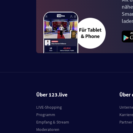
näher
Smar
lade
Über 123.live
Über 
LIVE-Shopping
Untern
Programm
Karrier
Empfang & Stream
Partner
Moderatoren