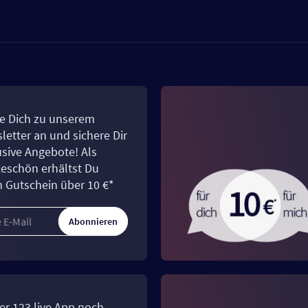
e Dich zu unserem
letter an und sichere Dir
usive Angebote! Als
eschön erhältst Du
n Gutschein über 10 €*
Abonnieren
er 123.live App noch