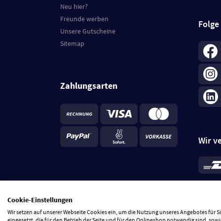
Neu hier?
Freunde werben
Folge
Unsere Gutscheine
Sitemap
Zahlungsarten
Wir v
*
Standa
je Beste
Cookie-Einstellungen
5 Tage
Wir setzen auf unserer Webseite Cookies ein, um die Nutzung unseres Angebotes für 
eingesetzt, die für den Betrieb der Seite und für den Onlineshop notwendig sind, sowi