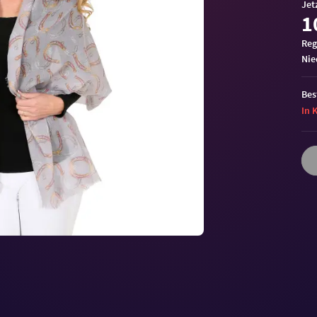
Jet
1
Reg
ni
Bes
In 