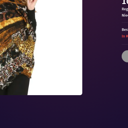
1
Reg
ni
Bes
In 