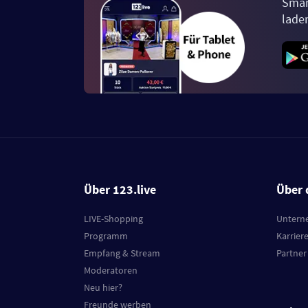
Smar
lade
Über 123.live
Über 
LIVE-Shopping
Untern
Programm
Karrier
Empfang & Stream
Partner
Moderatoren
Neu hier?
Freunde werben