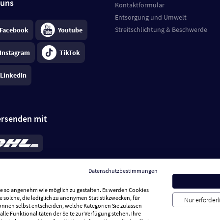
 uns
Kontaktformular
Entsorgung und Umwelt
Streitschlichtung & Beschwerde
Facebook
Youtube
Instagram
TikTok
LinkedIn
ersenden mit
rd 6,95 €
; bei Kühlware zzgl. 0,99 €
llung, insgesamt 7,94 €. Lieferzeit
3-
Datenschutzbestimmungen
.
Preise inkl. MwSt.
Sie so angenehm wie möglich zu gestalten. Es werden Cookies
e solche, die lediglich zu anonymen Statistikzwecken, für
Nur erforder
können selbst entscheiden, welche Kategorien Sie zulassen
alle Funktionalitäten der Seite zur Verfügung stehen. Ihre