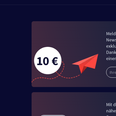
Meld
News
exkl
Dank
eine
Mit d
näher