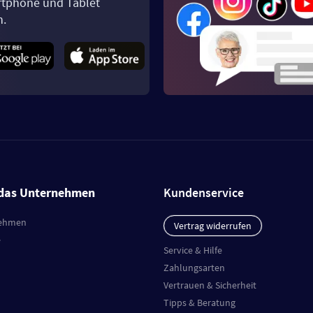
tphone und Tablet
n.
das Unternehmen
Kundenservice
ehmen
Vertrag widerrufen
e
Service & Hilfe
Zahlungsarten
Vertrauen & Sicherheit
Tipps & Beratung