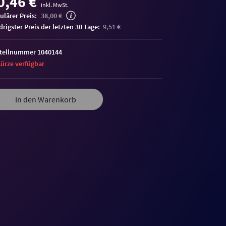
0,46 €
inkl. MwSt.
ulärer Preis:
38,00 €
edrigster Preis der letzten 30 Tage:
9,51 €
tellnummer 1040144
Kürze verfügbar
In den Warenkorb