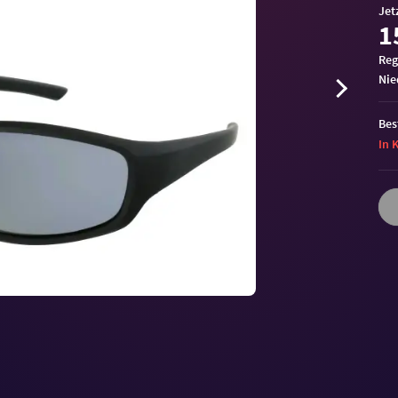
Jet
1
Reg
ni
Bes
In 
Volu
90%