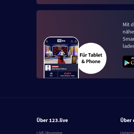
Mit d
näher
Smar
lade
Über 123.live
Über 
LIVE-Shopping
Untern