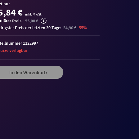
zt nur
5,84 €
inkl. MwSt.
ulärer Preis:
55,00 €
edrigster Preis der letzten 30 Tage:
34,90 €
-55%
tellnummer 1122997
Kürze verfügbar
In den Warenkorb
me