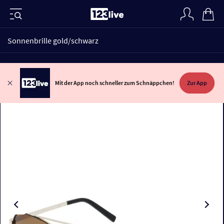
Sonnenbrille gold/schwarz
Mit der App noch schneller zum Schnäppchen!
Zur App