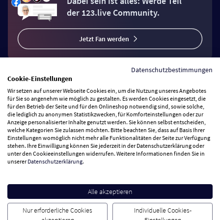
Dabei sein ist alles: Werde Teil
der 123.live Community.
Jetzt Fan werden
Datenschutzbestimmungen
Cookie-Einstellungen
Wir setzen auf unserer Webseite Cookies ein, um die Nutzung unseres Angebotes
Vertrag widerrufen
für Sie so angenehm wie möglich zu gestalten. Es werden Cookies eingesetzt, die
für den Betrieb der Seite und für den Onlineshop notwendig sind, sowie solche,
die lediglich zu anonymen Statistikzwecken, für Komforteinstellungen oder zur
Anzeige personalisierter Inhalte genutzt werden. Sie können selbst entscheiden,
Zahlungsarten
welche Kategorien Sie zulassen möchten. Bitte beachten Sie, dass auf Basis Ihrer
Einstellungen womöglich nicht mehr alle Funktionalitäten der Seite zur Verfügung
stehen. Ihre Einwilligung können Sie jederzeit in der Datenschutzerklärung oder
Wir versenden mit
unter den Cookieeinstellungen widerrufen. Weitere Informationen finden Sie in
unserer
Datenschutzerklärung
.
Service Hotline
Alle akzeptieren
Besuchen Sie uns
Nur erforderliche Cookies
Individuelle Cookies-