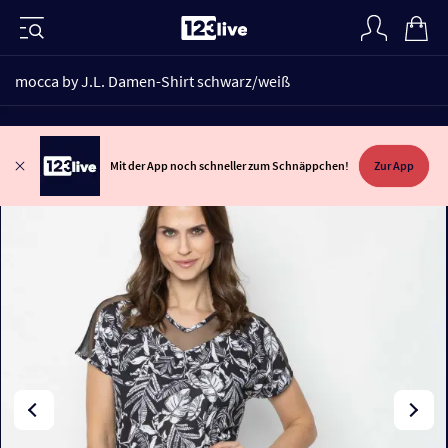
mocca by J.L. Damen-Shirt schwarz/weiß
Mit der App noch schneller zum Schnäppchen!
Zur App