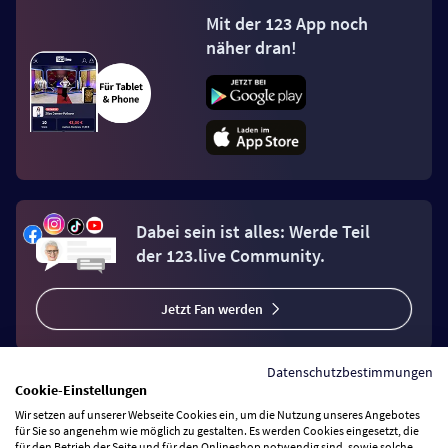
Mit der 123 App noch
näher dran!
Dabei sein ist alles: Werde Teil
der 123.live Community.
Jetzt Fan werden
Datenschutzbestimmungen
Cookie-Einstellungen
Wir setzen auf unserer Webseite Cookies ein, um die Nutzung unseres Angebotes
Vertrag widerrufen
für Sie so angenehm wie möglich zu gestalten. Es werden Cookies eingesetzt, die
für den Betrieb der Seite und für den Onlineshop notwendig sind, sowie solche,