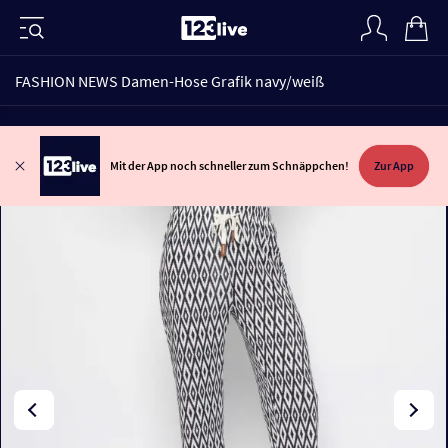
FASHION NEWS Damen-Hose Grafik navy/weiß
Mit der App noch schneller zum Schnäppchen!
Zur App