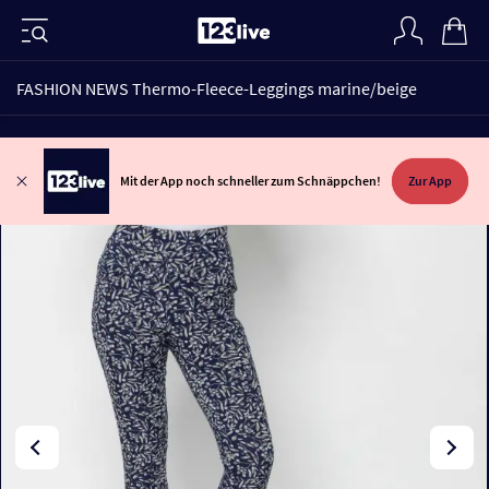
FASHION NEWS Thermo-Fleece-Leggings marine/beige
Mit der App noch schneller zum Schnäppchen!
Zur App