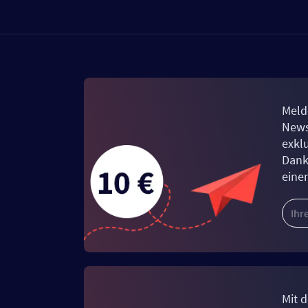
Meld
News
exkl
Dank
eine
Mit d