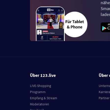
näher
Smar
lade
Über 123.live
Über 
LIVE-Shopping
Untern
Programm
Karrier
Empfang & Stream
Partner
Moderatoren