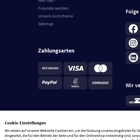
Neu hier?
Freunde werben
Folge
Unsere Gutscheine
Sitemap
Zahlungsarten
Wir v
*
Standa
je Beste
Cookie-Einstellungen
5 Tage
Wir setzen auf unserer Webseite Cookies ein, um die Nutzung unseres Angebotes für 
eingesetzt, die für den Betrieb der Seite und für den Onlineshop notwendig sind, sowi