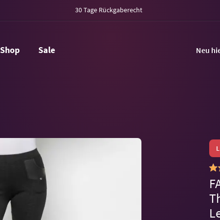
30 Tage Rückgaberecht
Shop
Sale
Neu hi
F
T
L