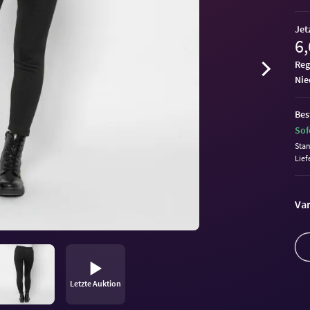
Jet
6,
Reg
ni
Bes
Sof
Sta
Lief
Var
Letzte Auktion