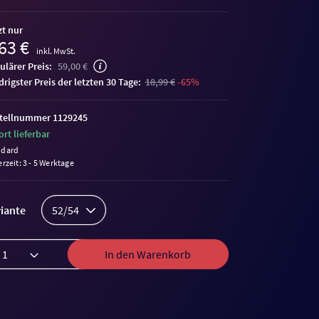
zt nur
63 €
inkl. MwSt.
ulärer Preis:
59,00 €
edrigster Preis der letzten 30 Tage:
18,99 €
-65%
tellnummer 1129245
ort lieferbar
ndard
erzeit: 3 - 5 Werktage
iante
52/54
In den Warenkorb