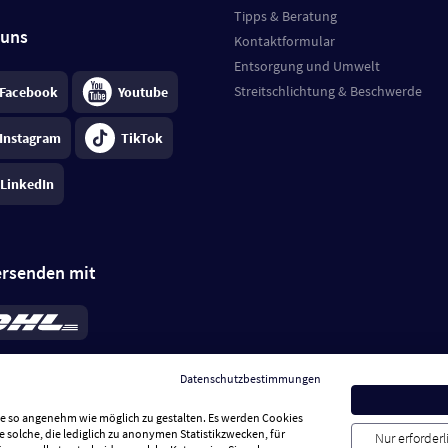
Tipps & Beratung
 uns
Kontaktformular
Entsorgung und Umwelt
Streitschlichtung & Beschwerde
Facebook
Youtube
Instagram
TikTok
LinkedIn
ersenden mit
rd 6,95 €
; bei Kühlware zzgl. 0,99 €
llung, insgesamt 7,94 €. Lieferzeit
3-
Datenschutzbestimmungen
.
Preise inkl. MwSt.
Sie so angenehm wie möglich zu gestalten. Es werden Cookies
e solche, die lediglich zu anonymen Statistikzwecken, für
Nur erforder