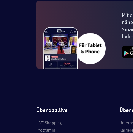
Mit d
näher
Smar
lade
Über 123.live
Über 
LIVE-Shopping
Untern
Programm
Karrier