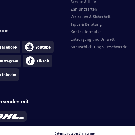
Service & Hilfe
Zahlungsarten
Vertrauen & Sicherheit
Tipps & Beratung
 uns
Kontaktformular
Entsorgung und Umwelt
Streitschlichtung & Beschwerde
Facebook
Youtube
Instagram
TikTok
LinkedIn
ersenden mit
rd 6,95 €
; bei Kühlware zzgl. 0,99 €
llung, insgesamt 7,94 €. Lieferzeit
3-
Datenschutzbestimmungen