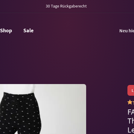
30 Tage Rückgaberecht
Shop
Sale
Neu hi
F
T
L