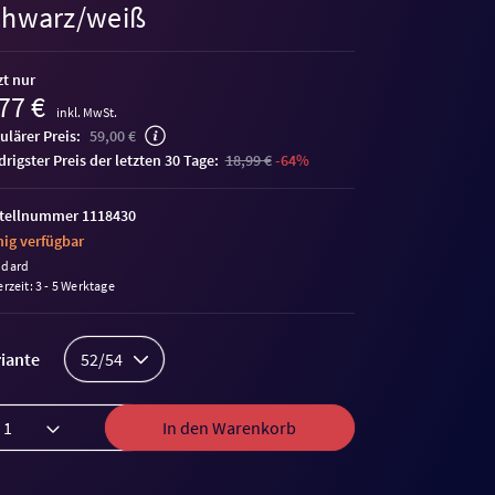
chwarz/weiß
zt nur
77 €
inkl. MwSt.
ulärer Preis:
59,00 €
edrigster Preis der letzten 30 Tage:
18,99 €
-64%
tellnummer 1118430
ig verfügbar
ndard
erzeit: 3 - 5 Werktage
iante
52/54
In den Warenkorb