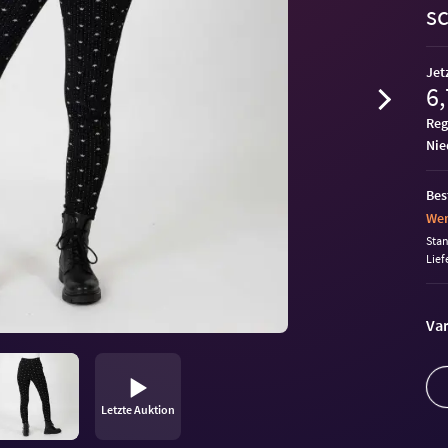
s
Jet
6,
Reg
ni
Bes
Wen
Sta
Lief
Var
Letzte Auktion