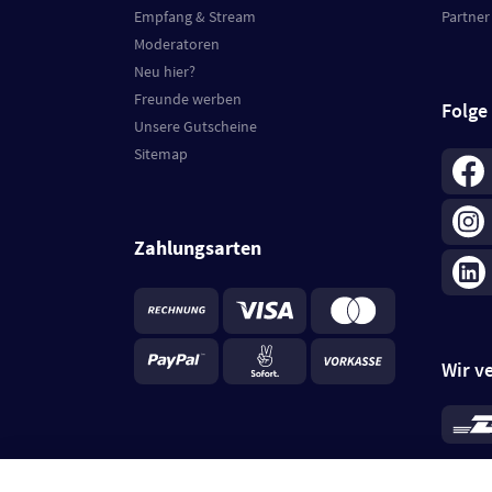
Empfang & Stream
Partner
Moderatoren
Neu hier?
Freunde werben
Folge
Unsere Gutscheine
Sitemap
Zahlungsarten
Wir v
*
Standa
je Beste