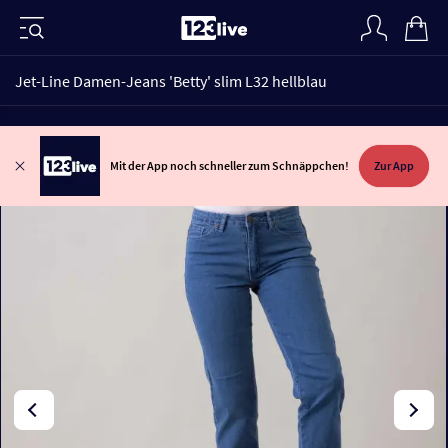
Jet-Line Damen-Jeans 'Betty' slim L32 hellblau
Mit der App noch schneller zum Schnäppchen!
Zur App