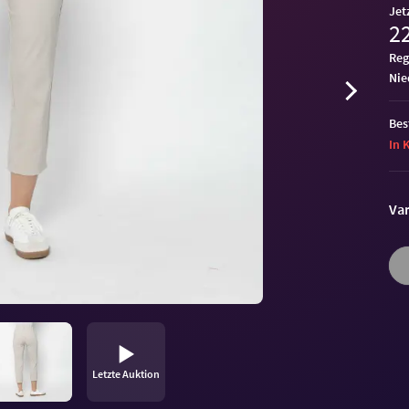
Jet
22
Reg
ni
Bes
In 
Var
Letzte Auktion