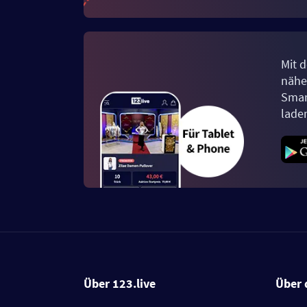
Mit d
näher
Smar
lade
Über 123.live
Über 