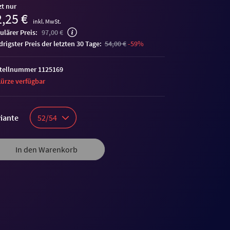
zt nur
,25 €
inkl. MwSt.
ulärer Preis:
97,00 €
edrigster Preis der letzten 30 Tage:
54,00 €
-59%
tellnummer 1125169
Kürze verfügbar
iante
52/54
In den Warenkorb