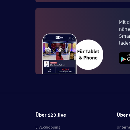
Mit d
näher
Smar
lade
Über 123.live
Über 
LIVE-Shopping
Untern