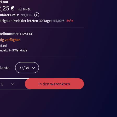
zt nur
,25 €
inkl. MwSt.
ulärer Preis:
99,00 €
edrigster Preis der letzten 30 Tage:
54,00 €
-59%
tellnummer 1125174
ig verfügbar
ndard
erzeit: 3 - 5 Werktage
iante
32/34
In den Warenkorb