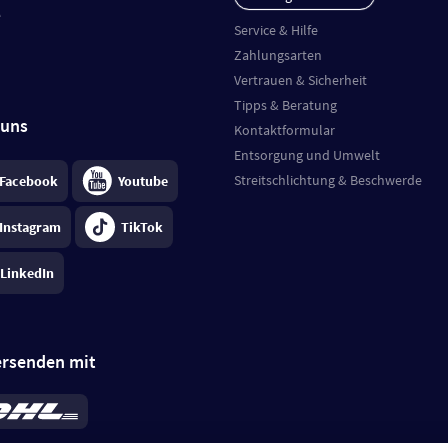
e
Service & Hilfe
Zahlungsarten
Vertrauen & Sicherheit
Tipps & Beratung
 uns
Kontaktformular
Entsorgung und Umwelt
Streitschlichtung & Beschwerde
Facebook
Youtube
Instagram
TikTok
LinkedIn
ersenden mit
rd 6,95 €
; bei Kühlware zzgl. 0,99 €