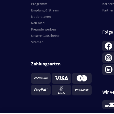
Programm
Karrier
Empfang & Stream
Partner
Moderatoren
Neu hier?
Freunde werben
Folge
Unsere Gutscheine
Sitemap
Zahlungsarten
Wir v
*
Standa