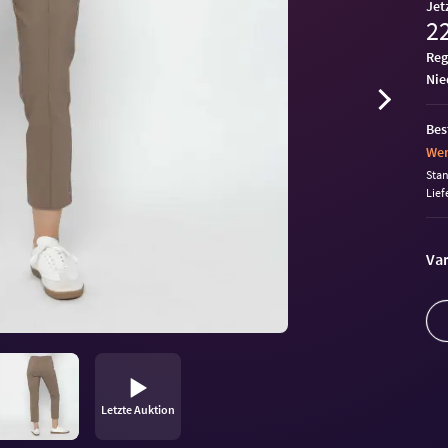
Jet
22
Reg
ni
Bes
Wen
Sta
Lief
Var
Letzte Auktion