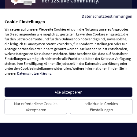
der 123.live Community.
Datenschutzbestimmungen
Jetzt Fan werden
Cookie-Einstellungen
Wir setzen auf unserer Webseite Cookies ein, um die Nutzung unseres Angebotes
für Sie so angenehm wie möglich zu gestalten. Es werden Cookies eingesetzt, die
für den Betrieb der Seite und für den Onlineshop notwendig sind, sowie solche,
die lediglich zu anonymen Statistikzwecken, für Komforteinstellungen oder zur
Anzeige personalisierter Inhalte genutzt werden. Sie können selbst entscheiden,
Vertrag widerrufen
welche Kategorien Sie zulassen möchten. Bitte beachten Sie, dass auf Basis Ihrer
Einstellungen womöglich nicht mehr alle Funktionalitäten der Seite zur Verfügung
stehen. Ihre Einwilligung können Sie jederzeit in der Datenschutzerklärung oder
unter den Cookieeinstellungen widerrufen. Weitere Informationen finden Sie in
Zahlungsarten
unserer
Datenschutzerklärung
.
Wir versenden mit
Alle akzeptieren
Service Hotline
Nur erforderliche Cookies
Individuelle Cookies-
akzeptieren
Einstellungen
Besuchen Sie uns
Cookie Einstellungen
AGB
Datenschutz
Impressum