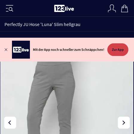
Perfectly JU Hose 'Luna' Slim hellgrau
Mit der App noch schneller zum Schnäppchen!
Zur App