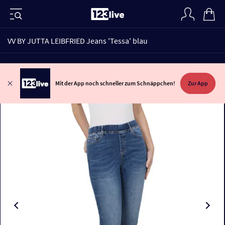
VV BY JUTTA LEIBFRIED Jeans 'Tessa' blau
Mit der App noch schneller zum Schnäppchen!
Zur App