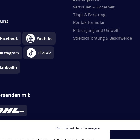
Vertrauen & Sicherheit
Tipps & Beratung
 uns
Kontaktformular
Entsorgung und Umwelt
Streitschlichtung & Beschwerde
Facebook
Youtube
Instagram
TikTok
LinkedIn
ersenden mit
rd 6,95 €
; bei Kühlware zzgl. 0,99 €
llung, insgesamt 7,94 €. Lieferzeit
3-
Datenschutzbestimmungen
.
Preise inkl. MwSt.