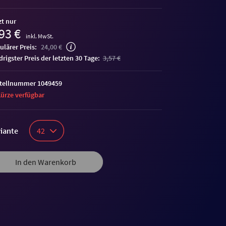
zt nur
93 €
inkl. MwSt.
ulärer Preis:
24,00 €
edrigster Preis der letzten 30 Tage:
3,57 €
tellnummer 1049459
Kürze verfügbar
iante
42
In den Warenkorb