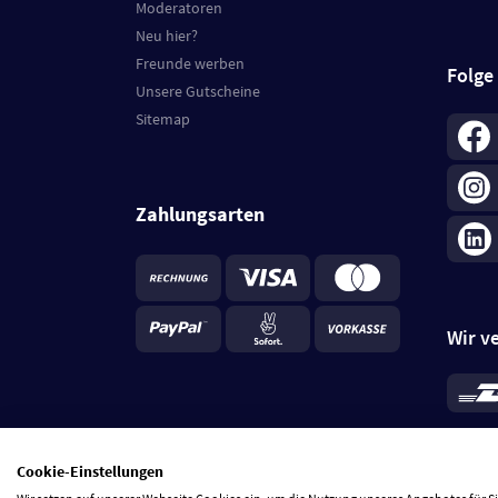
Moderatoren
Neu hier?
Freunde werben
Folge
Unsere Gutscheine
Sitemap
Zahlungsarten
Wir v
*
Standa
je Beste
Cookie-Einstellungen
5 Tage