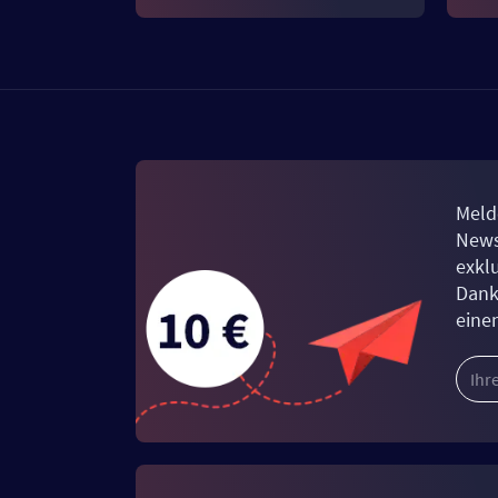
Meld
News
exkl
Dank
eine