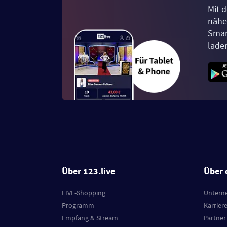
Mit d
näher
Smar
lade
Über 123.live
Über 
LIVE-Shopping
Untern
Programm
Karrier
Empfang & Stream
Partner