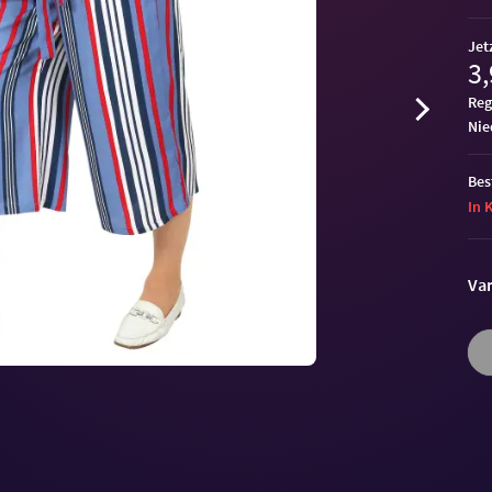
Jet
3,
Reg
ni
Bes
In 
Var