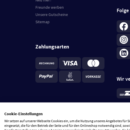
Neu hier?
Freunde werben
Folge
Unsere Gutscheine
Sitemap
Zahlungsarten
Wir v
*
Standa
je Beste
Cookie-Einstellungen
5 Tage
Wir setzen auf unserer Webseite Cookies ein, um die Nutzung unseres Angebotes für 
eingesetzt, die für den Betrieb der Seite und für den Onlineshop notwendig sind, sowi