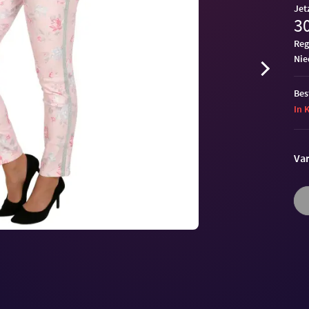
Jet
30
Reg
ni
Bes
In 
Var