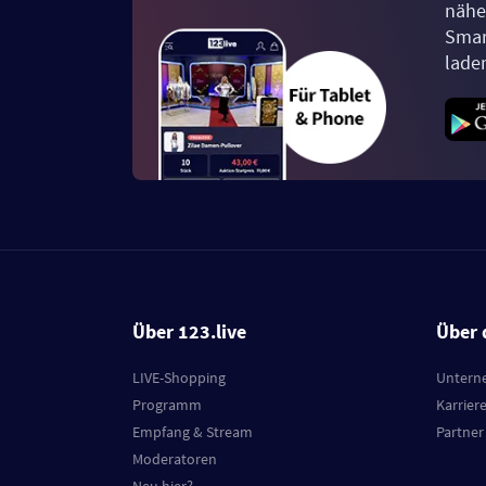
näher
Smar
lade
Über 123.live
Über 
LIVE-Shopping
Untern
Programm
Karrier
Empfang & Stream
Partner
Moderatoren