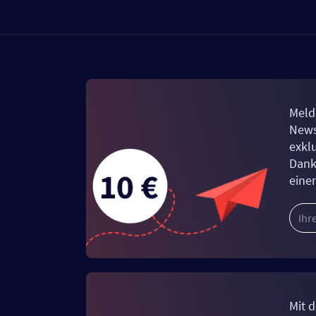
Meld
News
exkl
Dank
eine
Mit d