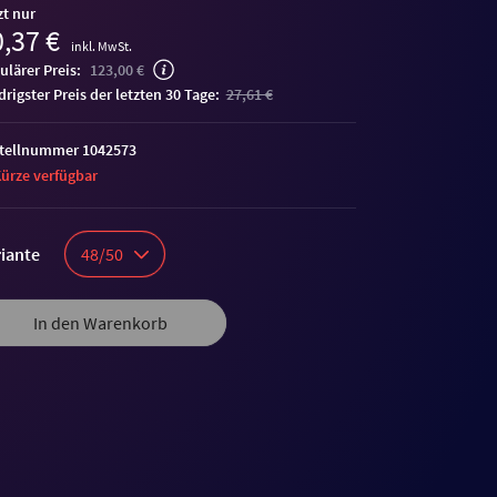
zt nur
,37 €
inkl. MwSt.
ulärer Preis:
123,00 €
edrigster Preis der letzten 30 Tage:
27,61 €
tellnummer 1042573
Kürze verfügbar
iante
48/50
In den Warenkorb