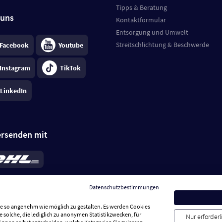
Tipps & Beratung
 uns
Kontaktformular
Entsorgung und Umwelt
Streitschlichtung & Beschwerde
Facebook
Youtube
Instagram
TikTok
LinkedIn
ersenden mit
rd 6,95 €
; bei Kühlware zzgl. 0,99 €
llung, insgesamt 7,94 €. Lieferzeit
3-
Datenschutzbestimmungen
.
Preise inkl. MwSt.
Sie so angenehm wie möglich zu gestalten. Es werden Cookies
e solche, die lediglich zu anonymen Statistikzwecken, für
Nur erforder