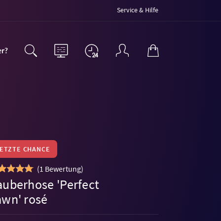
Service & Hilfe
er?
LETZTE CHANCE
(
1 Bewertung
)
auberhose 'Perfect
awn' rosé