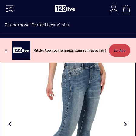
Zauberhose 'Perfect Leyna' blau
Mit der App noch schneller zum Schnäppchen!
Zur App