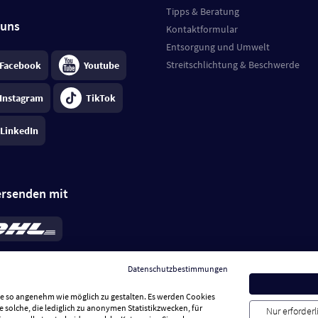
Tipps & Beratung
 uns
Kontaktformular
Entsorgung und Umwelt
Streitschlichtung & Beschwerde
Facebook
Youtube
Instagram
TikTok
LinkedIn
ersenden mit
rd 6,95 €
; bei Kühlware zzgl. 0,99 €
llung, insgesamt 7,94 €. Lieferzeit
3-
Datenschutzbestimmungen
.
Preise inkl. MwSt.
Sie so angenehm wie möglich zu gestalten. Es werden Cookies
e solche, die lediglich zu anonymen Statistikzwecken, für
Nur erforder