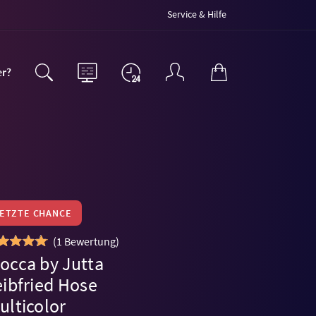
Service & Hilfe
er?
LETZTE CHANCE
(
1 Bewertung
)
occa by Jutta
eibfried Hose
ulticolor