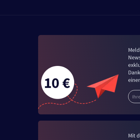
Meld
News
exkl
Dank
eine
Mit d