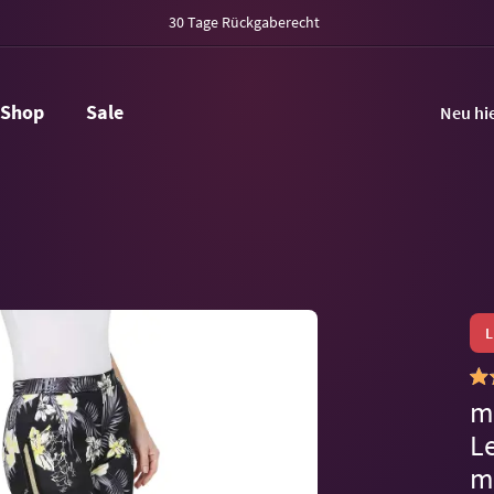
30 Tage Rückgaberecht
Shop
Sale
Neu hi
m
L
m