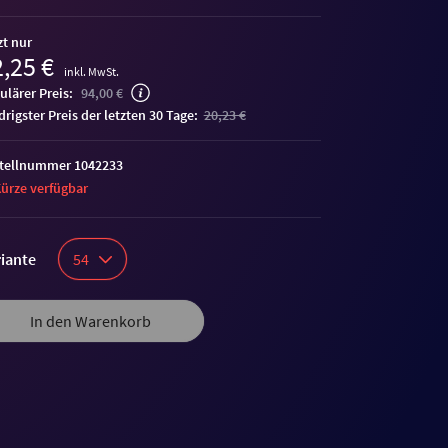
zt nur
,25 €
inkl. MwSt.
ulärer Preis:
94,00 €
edrigster Preis der letzten 30 Tage:
20,23 €
tellnummer 1042233
Kürze verfügbar
iante
54
In den Warenkorb