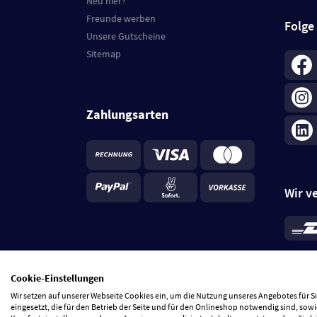
Neu hier?
Freunde werben
Folge
Unsere Gutscheine
Sitemap
Zahlungsarten
Wir v
*
Standa
je Beste
Cookie-Einstellungen
5 Tage
Wir setzen auf unserer Webseite Cookies ein, um die Nutzung unseres Angebotes für 
eingesetzt, die für den Betrieb der Seite und für den Onlineshop notwendig sind, sowi