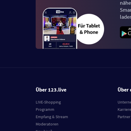
näher
Smar
lade
Über 123.live
Über 
LIVE-Shopping
Untern
Programm
Karrier
Empfang & Stream
Partner
Moderatoren