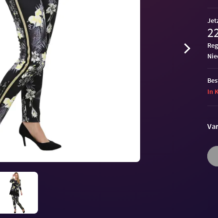
Jet
22
Reg
ni
Bes
In 
Var