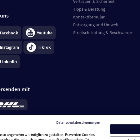
Vertrauen & Sicherheit
Tipps & Beratung
 uns
Kontaktformular
Entsorgung und Umwelt
Streitschlichtung & Beschwerde
Facebook
Youtube
Instagram
TikTok
LinkedIn
ersenden mit
rd 6,95 €
; bei Kühlware zzgl. 0,99 €
llung, insgesamt 7,94 €. Lieferzeit
3-
Datenschutzbestimmungen
.
Preise inkl. MwSt.
Sie so angenehm wie möglich zu gestalten. Es werden Cookies
e solche, die lediglich zu anonymen Statistikzwecken, für