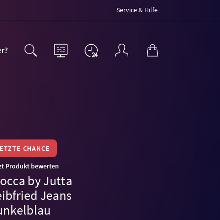
Service & Hilfe
er?
LETZTE CHANCE
zt Produkt bewerten
occa by Jutta
eibfried Jeans
unkelblau