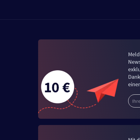
Meld
News
exkl
Dank
eine
Mit d