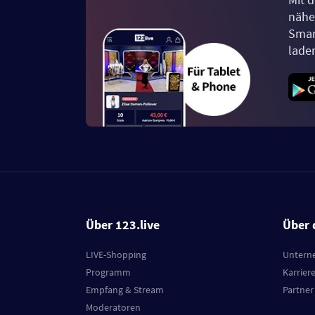
näher
Smar
lade
Über 123.live
Über 
LIVE-Shopping
Untern
Programm
Karrier
Empfang & Stream
Partner
Moderatoren