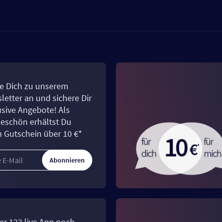
e Dich zu unserem
letter an und sichere Dir
usive Angebote! Als
eschön erhältst Du
n Gutschein über 10 €*
Abonnieren
er 123.live App noch