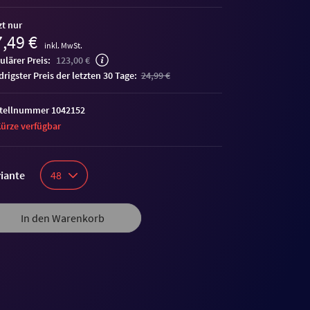
zt nur
,49 €
inkl. MwSt.
ulärer Preis:
123,00 €
edrigster Preis der letzten 30 Tage:
24,99 €
tellnummer 1042152
Kürze verfügbar
iante
48
In den Warenkorb