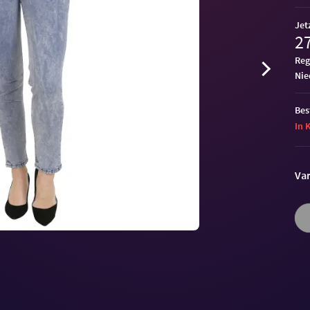
Jet
27
Reg
ni
Bes
In 
Var