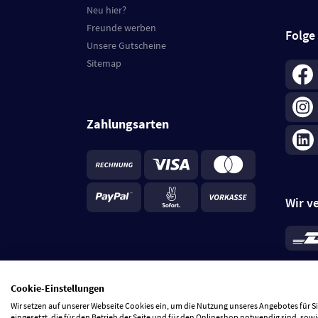
Neu hier?
Freunde werben
Folge
Unsere Gutscheine
Sitemap
Zahlungsarten
Wir v
*
Standa
je Beste
Cookie-Einstellungen
5 Tage
Wir setzen auf unserer Webseite Cookies ein, um die Nutzung unseres Angebotes für 
eingesetzt, die für den Betrieb der Seite und für den Onlineshop notwendig sind, sowi