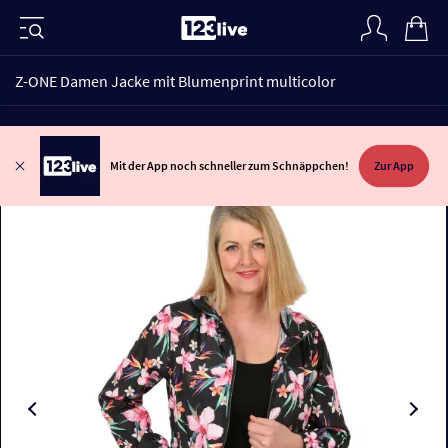
Z-ONE Damen Jacke mit Blumenprint multicolor
Mit der App noch schneller zum Schnäppchen!
Zur App