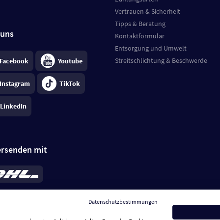
Vertrauen & Sicherheit
Tipps & Beratung
 uns
Kontaktformular
Entsorgung und Umwelt
Streitschlichtung & Beschwerde
Facebook
Youtube
Instagram
TikTok
LinkedIn
ersenden mit
rd 6,95 €
; bei Kühlware zzgl. 0,99 €
llung, insgesamt 7,94 €. Lieferzeit
3-
Datenschutzbestimmungen
.
Preise inkl. MwSt.