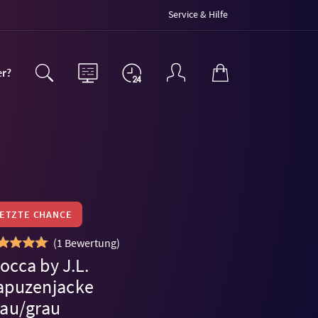
Service & Hilfe
er?
LETZTE CHANCE
(
1 Bewertung
)
occa by J.L.
apuzenjacke
lau/grau