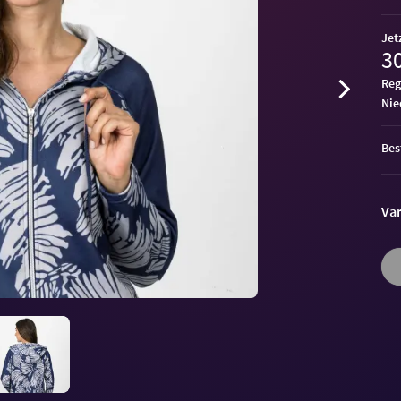
Jet
30
Reg
ni
Bes
Var