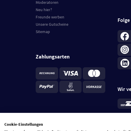
Moderatoren
Neu hier?
Freunde werben
Folge
Unsere Gutscheine
Sitemap
Zahlungsarten
Wir v
*
Standa
je Beste
Cookie-Einstellungen
5 Tage