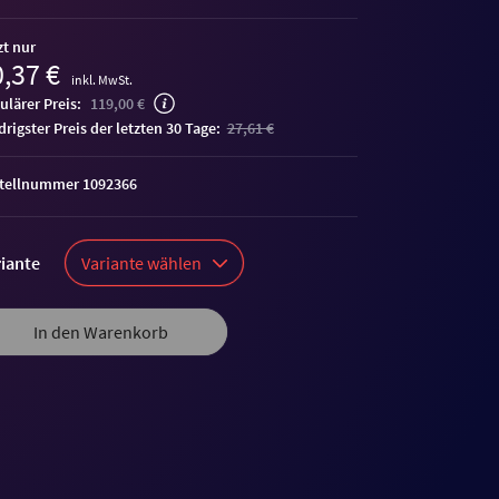
zt nur
,37 €
inkl. MwSt.
ulärer Preis:
119,00 €
edrigster Preis der letzten 30 Tage:
27,61 €
tellnummer 1092366
iante
Variante wählen
In den Warenkorb