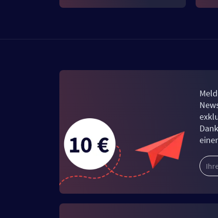
Meld
News
exkl
Dank
eine