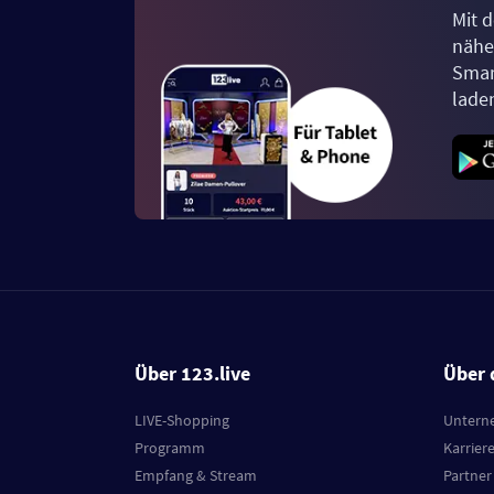
Mit d
näher
Smar
lade
Über 123.live
Über 
LIVE-Shopping
Untern
Programm
Karrier
Empfang & Stream
Partner