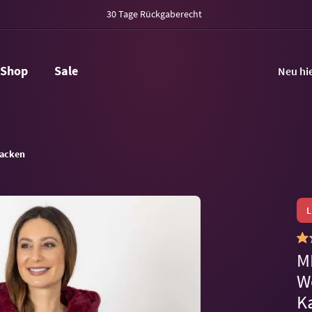
30 Tage Rückgaberecht
Shop
Sale
Neu hi
acken
M
W
K