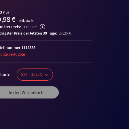
zt nur
,98 €
inkl. MwSt.
ulärer Preis:
179,00 €
edrigster Preis der letzten 30 Tage:
27,25 €
tellnummer 1114335
Kürze verfügbar
iante
XXL - 44/46
In den Warenkorb
Auktion