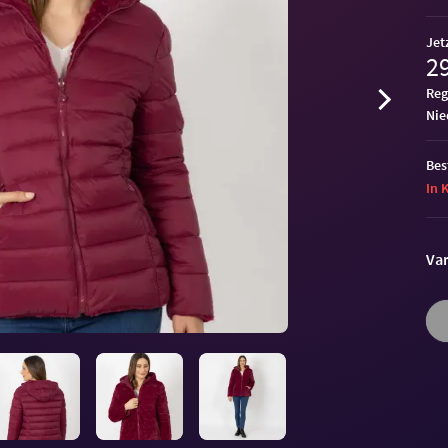
Jet
29
Reg
ni
Bes
In 
Var
Letzte 