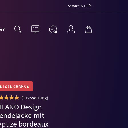
Service & Hilfe
er?
LETZTE CHANCE
(
1 Bewertung
)
ILANO Design
endejacke mit
apuze bordeaux