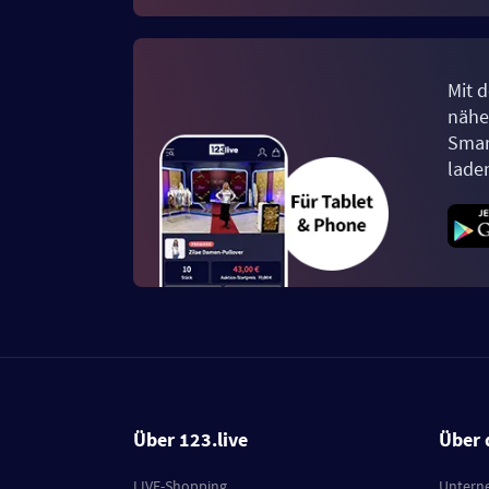
Mit d
näher
Smar
lade
Über 123.live
Über 
LIVE-Shopping
Untern