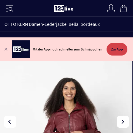
OTTO KERN Damen-Lederjacke 'Bella' bordeaux
Mit der App noch schneller zum Schnäppchen!
Zur App