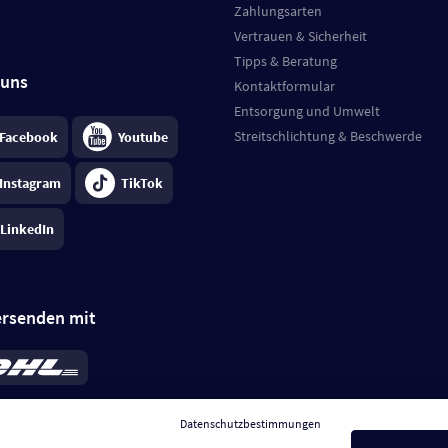
Zahlungsarten
Vertrauen & Sicherheit
Tipps & Beratung
 uns
Kontaktformular
Entsorgung und Umwelt
Streitschlichtung & Beschwerde
Facebook
Youtube
Instagram
TikTok
LinkedIn
ersenden mit
rd 6,95 €
; bei Kühlware zzgl. 0,99 €
llung, insgesamt 7,94 €. Lieferzeit
3-
Datenschutzbestimmungen
.
Preise inkl. MwSt.