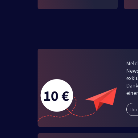
Meld
News
exkl
Dank
eine