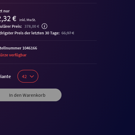
zt nur
,32 €
inkl. MwSt.
ulärer Preis:
378,00 €
edrigster Preis der letzten 30 Tage:
66,97 €
tellnummer 1046166
Kürze verfügbar
iante
42
In den Warenkorb