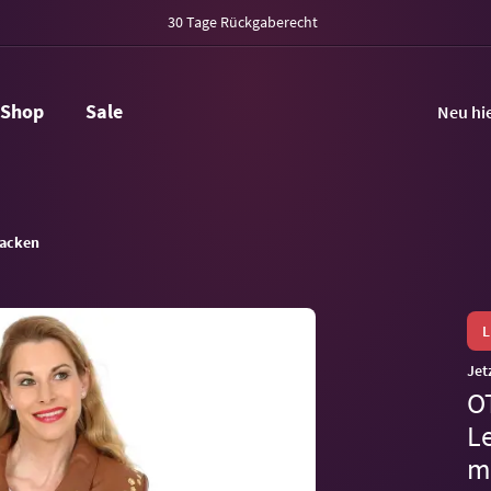
30 Tage Rückgaberecht
Shop
Sale
Neu hi
acken
Jet
O
Le
m