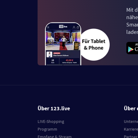
Mit d
näher
Smar
lade
Über 123.live
Über 
LIVE-Shopping
Untern
Programm
Karrier
Empfang & Stream
Partner