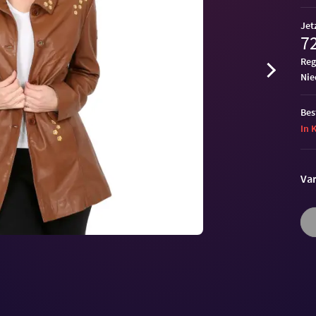
Jet
72
Reg
ni
Bes
In 
Var