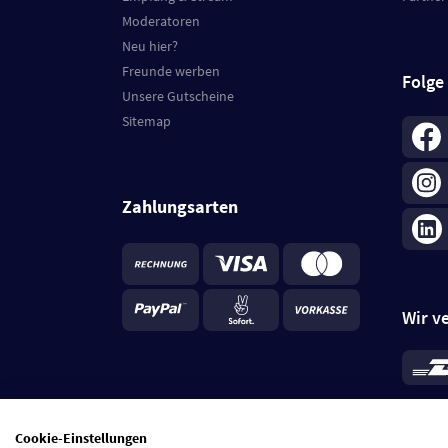
Moderatoren
Neu hier?
Freunde werben
Folge
Unsere Gutscheine
Sitemap
Zahlungsarten
Wir v
*
Standa
je Beste
Cookie-Einstellungen
5 Tage