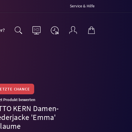
Service & Hilfe
er?
LETZTE CHANCE
zt Produkt bewerten
TTO KERN Damen-
ederjacke 'Emma'
flaume