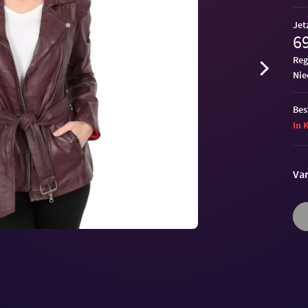
Jet
69
Reg
ni
Bes
In 
Var