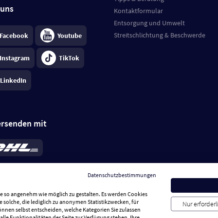
 uns
Kontaktformular
Entsorgung und Umwelt
Streitschlichtung & Beschwerde
Facebook
Youtube
Instagram
TikTok
LinkedIn
ersenden mit
rd 6,95 €
; bei Kühlware zzgl. 0,99 €
llung, insgesamt 7,94 €. Lieferzeit
3-
Datenschutzbestimmungen
.
Preise inkl. MwSt.
Sie so angenehm wie möglich zu gestalten. Es werden Cookies
e solche, die lediglich zu anonymen Statistikzwecken, für
Nur erforder
können selbst entscheiden, welche Kategorien Sie zulassen
alle Funktionalitäten der Seite zur Verfügung stehen. Ihre