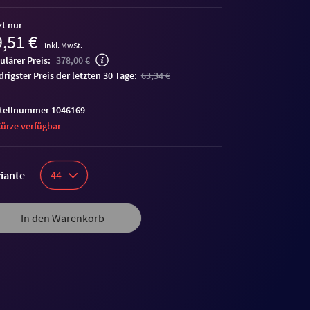
zt nur
,51 €
inkl. MwSt.
ulärer Preis:
378,00 €
edrigster Preis der letzten 30 Tage:
63,34 €
tellnummer 1046169
Kürze verfügbar
iante
44
In den Warenkorb