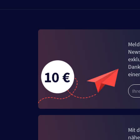
Meld
News
exkl
Dank
eine
Mit d
näher