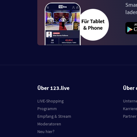
Smar
lade
Über 123.live
Über 
LIVE-Shopping
Untern
Programm
Karrier
Empfang & Stream
Partner
Moderatoren
Neu hier?