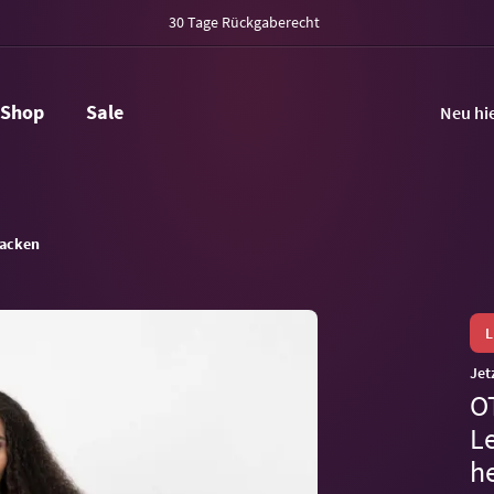
30 Tage Rückgaberecht
Shop
Sale
Neu hi
acken
Jet
O
Le
h