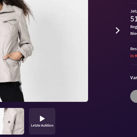
Jet
51
Reg
ni
Bes
In 
Var
Letzte Auktion