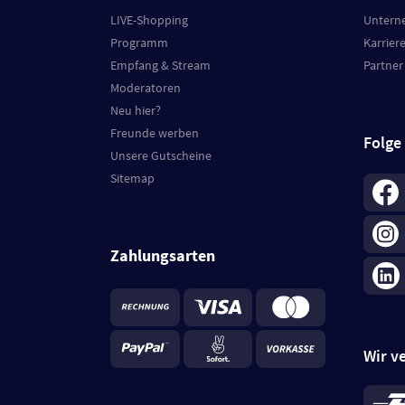
LIVE-Shopping
Untern
Programm
Karrier
Empfang & Stream
Partner
Moderatoren
Neu hier?
Freunde werben
Folge
Unsere Gutscheine
Sitemap
Zahlungsarten
Wir v