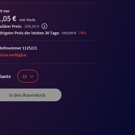
zt nur
,05 €
inkl. MwSt.
ulärer Preis:
358,00 €
edrigster Preis der letzten 30 Tage:
199,00 €
-74%
tellnummer 1125221
Kürze verfügbar
iante
38
In den Warenkorb