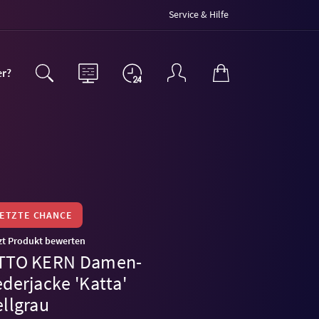
Service & Hilfe
er?
LETZTE CHANCE
zt Produkt bewerten
TTO KERN Damen-
derjacke 'Katta'
ellgrau