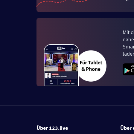
Mit d
näher
Smar
lade
Über 123.live
Über 