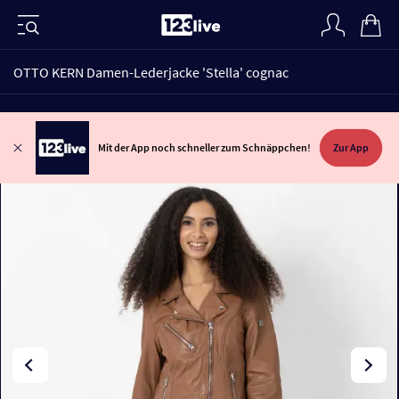
OTTO KERN Damen-Lederjacke 'Stella' cognac
Mit der App noch schneller zum Schnäppchen!
Zur App