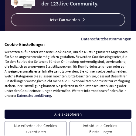
der 123.live Community.
Jetzt Fan werden
Datenschutzbestimmungen
Cookie-Einstellungen
Wir setzen auf unserer Webseite Cookies ein, um die Nutzung unseres Angebotes
Vertrag widerrufen
für Sie so angenehm wie möglich zu gestalten. Es werden Cookies eingesetzt, die
für den Betrieb der Seite und für den Onlineshop notwendig sind, sowie solche,
die lediglich zu anonymen Statistikzwecken, für Komforteinstellungen oder zur
Anzeige personalisierter Inhalte genutzt werden. Sie können selbst entscheiden,
Zahlungsarten
welche Kategorien Sie zulassen möchten. Bitte beachten Sie, dass auf Basis Ihrer
Einstellungen womöglich nicht mehr alle Funktionalitäten der Seite zur Verfügung
stehen. Ihre Einwilligung können Sie jederzeit in der Datenschutzerklärung oder
Wir versenden mit
unter den Cookieeinstellungen widerrufen. Weitere Informationen finden Sie in
unserer
Datenschutzerklärung
.
Service Hotline
Alle akzeptieren
Besuchen Sie uns
Nur erforderliche Cookies
Individuelle Cookies-
akzeptieren
Einstellungen
Cookie Einstellungen
AGB
Datenschutz
Impressum