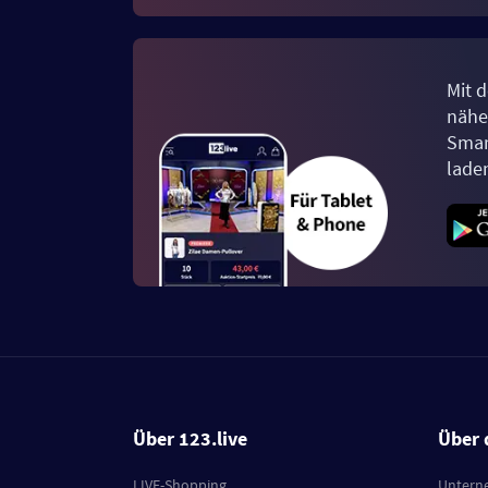
Mit d
näher
Smar
lade
Über 123.live
Über 
LIVE-Shopping
Untern