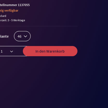
tellnummer 1137055
ig verfügbar
ndard
erzeit: 3 - 5 Werktage
iante
46
In den Warenkorb