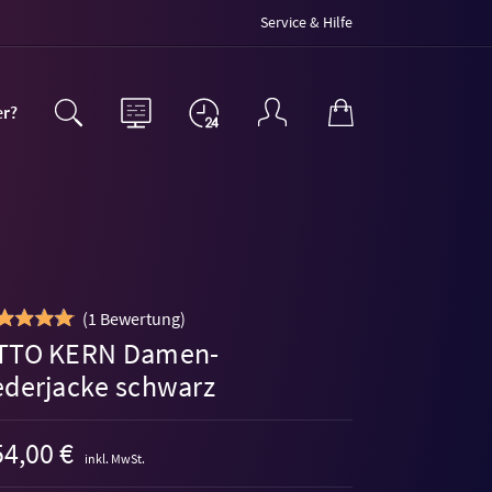
Service & Hilfe
er?
(
1 Bewertung
)
TTO KERN Damen-
ederjacke schwarz
4,00 €
inkl. MwSt.