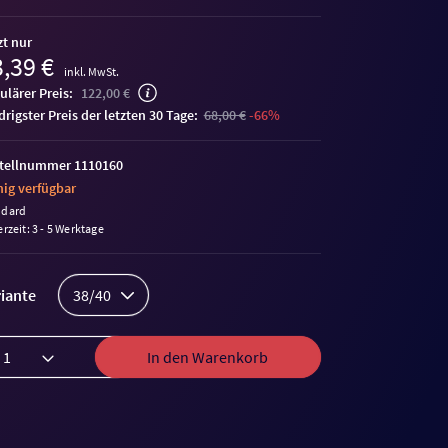
zt nur
,39 €
inkl. MwSt.
ulärer Preis:
122,00 €
edrigster Preis der letzten 30 Tage:
68,00 €
-66%
tellnummer 1110160
ig verfügbar
ndard
erzeit: 3 - 5 Werktage
iante
38/40
In den Warenkorb
Auktion