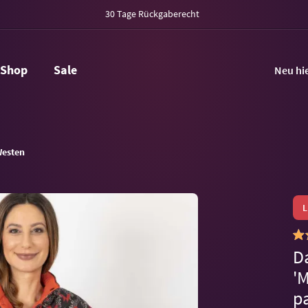
30 Tage Rückgaberecht
Shop
Sale
Neu hi
esten
D
'M
p