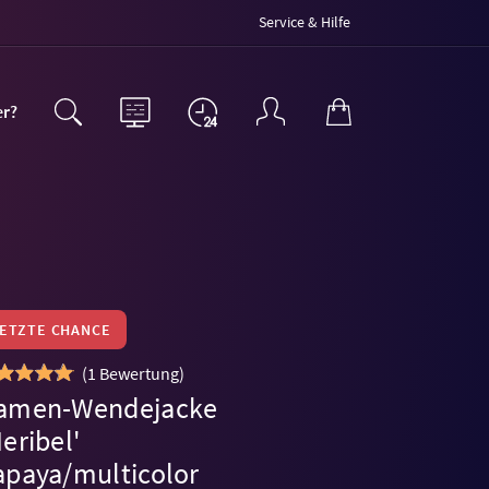
Service & Hilfe
er?
LETZTE CHANCE
(
1 Bewertung
)
amen-Wendejacke
eribel'
apaya/multicolor