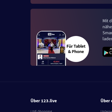
Mit d
näher
Smar
lade
Über 123.live
Über 
LIVE-Shopping
Untern