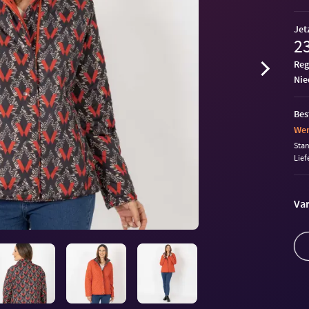
Jet
23
Reg
ni
Bes
Wen
Sta
Lief
Var
Letzte 