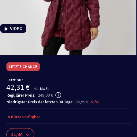
VIDEO
LETZTE CHANCE
Jetzt nur
42,31 €
inkl. MwSt.
Regulärer Preis:
249,00 €
niedrigster Preis der letzten 30 Tage:
85,99 €
-51%
In Kürze verfügbar
44/46