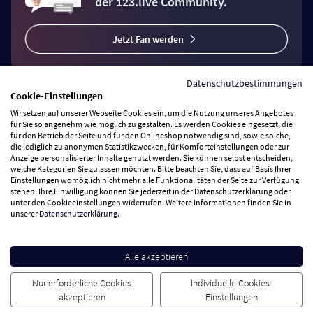
der 123.live Community.
Jetzt Fan werden
Datenschutzbestimmungen
Cookie-Einstellungen
Wir setzen auf unserer Webseite Cookies ein, um die Nutzung unseres Angebotes
Vertrag widerrufen
für Sie so angenehm wie möglich zu gestalten. Es werden Cookies eingesetzt, die
für den Betrieb der Seite und für den Onlineshop notwendig sind, sowie solche,
die lediglich zu anonymen Statistikzwecken, für Komforteinstellungen oder zur
Anzeige personalisierter Inhalte genutzt werden. Sie können selbst entscheiden,
Zahlungsarten
welche Kategorien Sie zulassen möchten. Bitte beachten Sie, dass auf Basis Ihrer
Einstellungen womöglich nicht mehr alle Funktionalitäten der Seite zur Verfügung
stehen. Ihre Einwilligung können Sie jederzeit in der Datenschutzerklärung oder
Wir versenden mit
unter den Cookieeinstellungen widerrufen. Weitere Informationen finden Sie in
unserer
Datenschutzerklärung
.
Service Hotline
Alle akzeptieren
Besuchen Sie uns
Nur erforderliche Cookies
Individuelle Cookies-
akzeptieren
Einstellungen
Cookie Einstellungen
AGB
Datenschutz
Impressum