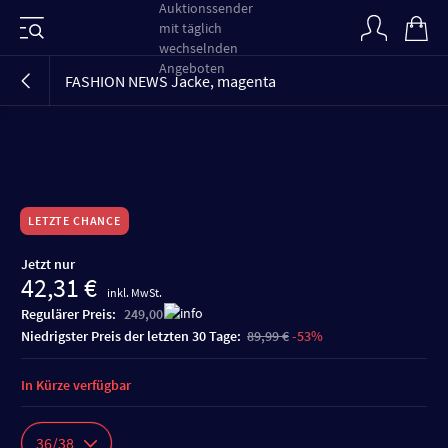
FASHION NEWS Jacke, magenta
VIDEO
VIDEO
VIDEO
LETZTE CHANCE
Jetzt nur
42,31 €
inkl. MwSt.
Regulärer Preis:
249,00 €
niedrigster Preis der letzten 30 Tage:
89,99 €
-53%
In Kürze verfügbar
36/38