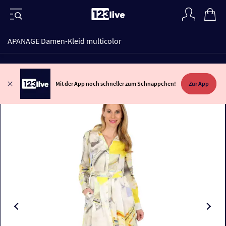
APANAGE Damen-Kleid multicolor
Mit der App noch schneller zum Schnäppchen!
Zur App