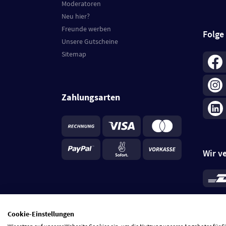
Moderatoren
Neu hier?
Freunde werben
Folge
Unsere Gutscheine
Sitemap
Zahlungsarten
Wir v
*
Standa
je Beste
Cookie-Einstellungen
5 Tage