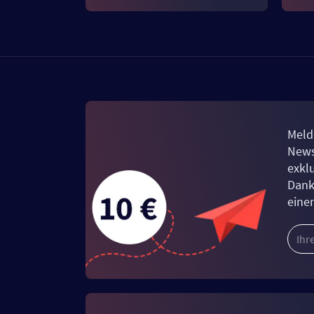
Meld
News
exkl
Dank
eine