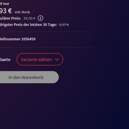
zt nur
93 €
inkl. MwSt.
ulärer Preis:
34,00 €
edrigster Preis der letzten 30 Tage:
3,57 €
tellnummer 1056459
iante
Variante wählen
In den Warenkorb