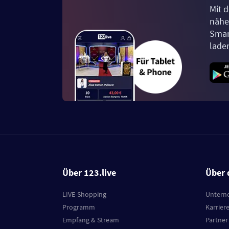
Mit d
näher
Smar
lade
Über 123.live
Über 
LIVE-Shopping
Untern
Programm
Karrier
Empfang & Stream
Partner