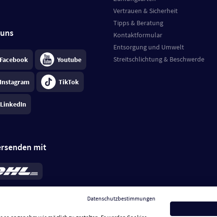
Vertrauen & Sicherheit
Tipps & Beratung
 uns
Kontaktformular
Entsorgung und Umwelt
Streitschlichtung & Beschwerde
Facebook
Youtube
Instagram
TikTok
LinkedIn
ersenden mit
rd 6,95 €
; bei Kühlware zzgl. 0,99 €
llung, insgesamt 7,94 €. Lieferzeit
3-
Datenschutzbestimmungen
.
Preise inkl. MwSt.