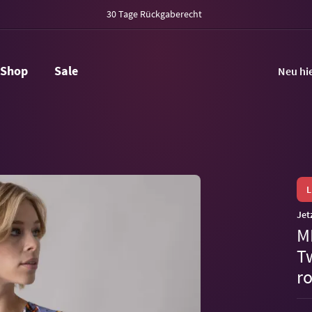
30 Tage Rückgaberecht
Shop
Sale
Neu hi
Jet
M
Tw
r