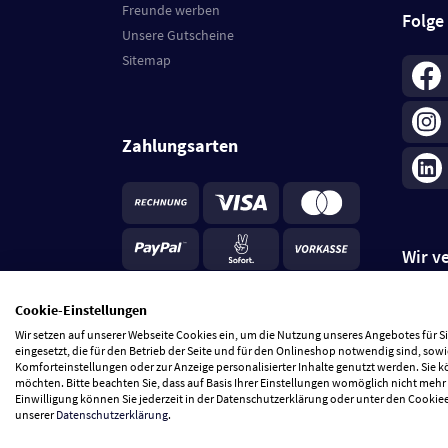
Freunde werben
Folge
Unsere Gutscheine
Sitemap
Zahlungsarten
Wir v
Cookie-Einstellungen
Wir setzen auf unserer Webseite Cookies ein, um die Nutzung unseres Angebotes für 
*
Standa
eingesetzt, die für den Betrieb der Seite und für den Onlineshop notwendig sind, sowi
je Beste
Komforteinstellungen oder zur Anzeige personalisierter Inhalte genutzt werden. Sie 
5 Tage
möchten. Bitte beachten Sie, dass auf Basis Ihrer Einstellungen womöglich nicht mehr 
Einwilligung können Sie jederzeit in der Datenschutzerklärung oder unter den Cookie
unserer
Datenschutzerklärung
.