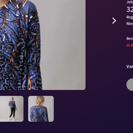
Jet
32
Reg
ni
Bes
In 
Var