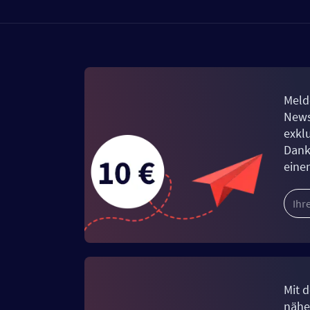
Meld
News
exkl
Dank
eine
Mit d
näher