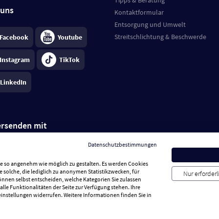
 uns
Kontaktformular
Entsorgung und Umwelt
Streitschlichtung & Beschwerde
Facebook
Youtube
Instagram
TikTok
LinkedIn
ersenden mit
Datenschutzbestimmungen
Sie so angenehm wie möglich zu gestalten. Es werden Cookies
rd 6,95 €
; bei Kühlware zzgl. 0,99 €
e solche, die lediglich zu anonymen Statistikzwecken, für
Nur erforder
llung, insgesamt 7,94 €. Lieferzeit
3-
können selbst entscheiden, welche Kategorien Sie zulassen
.
Preise inkl. MwSt.
alle Funktionalitäten der Seite zur Verfügung stehen. Ihre
einstellungen widerrufen. Weitere Informationen finden Sie in