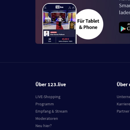
Smar
lade
Über 123.live
Über 
LIVE-Shopping
Untern
Programm
Karrier
Empfang & Stream
Partner
Moderatoren
Neu hier?