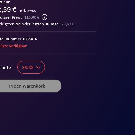
zt nur
,59 €
inkl. MwSt.
ulärer Preis:
115,00 €
edrigster Preis der letzten 30 Tage:
29,63 €
tellnummer 1055416
Kürze verfügbar
iante
36/38
In den Warenkorb