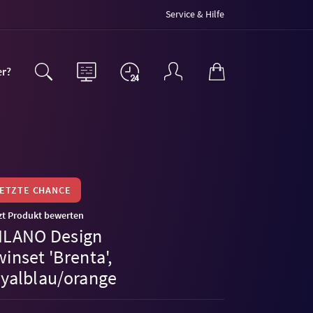
Service & Hilfe
er?
LETZTE CHANCE
zt Produkt bewerten
ILANO Design
inset 'Brenta',
oyalblau/orange