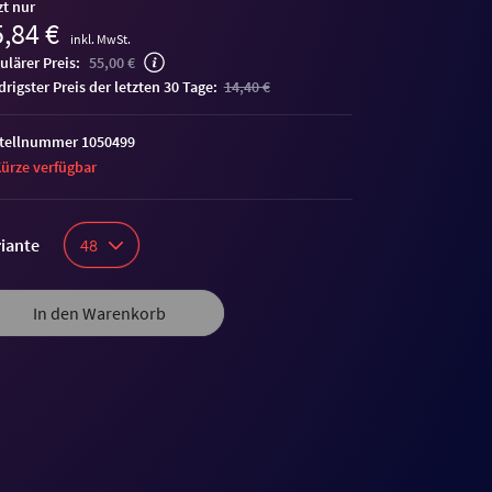
zt nur
,84 €
inkl. MwSt.
ulärer Preis:
55,00 €
edrigster Preis der letzten 30 Tage:
14,40 €
tellnummer 1050499
Kürze verfügbar
iante
48
In den Warenkorb