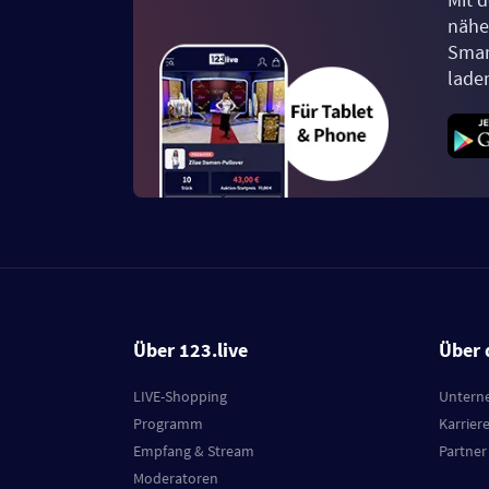
näher
Smar
lade
Über 123.live
Über 
LIVE-Shopping
Untern
Programm
Karrier
Empfang & Stream
Partner
Moderatoren