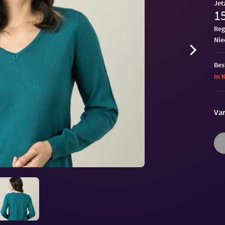
Jet
15
Reg
ni
Bes
In 
Var