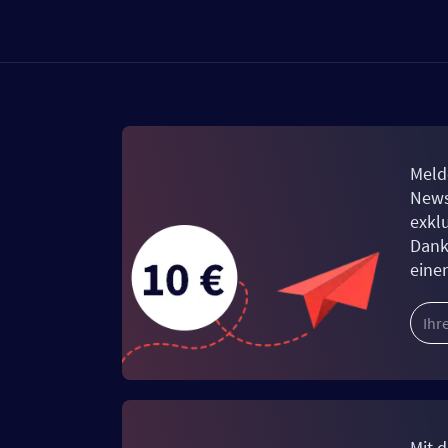
Meld
News
exkl
Dank
eine
Mit d