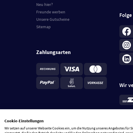
Neu hier?
Freunde werben
Folge
Unsere Gutscheine
Sitemap
Zahlungsarten
Wir v
*
Standa
je Beste
Cookie-Einstellungen
5 Tage
Wir setzen auf unserer Webseite Cookies ein, um die Nutzung unseres Angebotes für 
eingesetzt, die für den Betrieb der Seite und für den Onlineshop notwendig sind, sowi