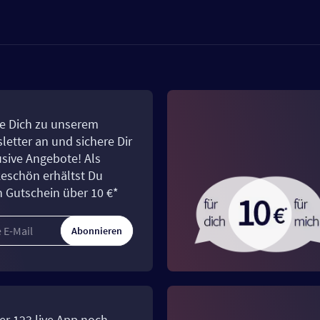
e Dich zu unserem
letter an und sichere Dir
usive Angebote! Als
eschön erhältst Du
n Gutschein über 10 €*
Abonnieren
er 123.live App noch