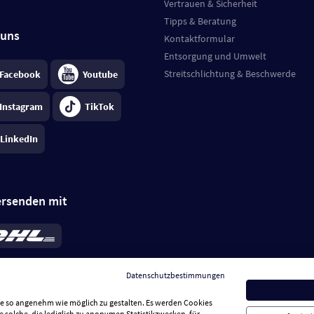
Vertrauen & Sicherheit
Tipps & Beratung
 uns
Kontaktformular
Entsorgung und Umwelt
Streitschlichtung & Beschwerde
Facebook
Youtube
Instagram
TikTok
LinkedIn
ersenden mit
rd 6,95 €
; bei Kühlware zzgl. 0,99 €
llung, insgesamt 7,94 €. Lieferzeit
3-
Datenschutzbestimmungen
.
Preise inkl. MwSt.
Sie so angenehm wie möglich zu gestalten. Es werden Cookies
e solche, die lediglich zu anonymen Statistikzwecken, für