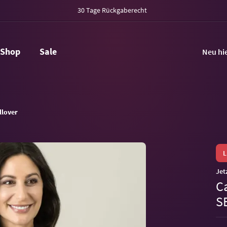
30 Tage Rückgaberecht
Shop
Sale
Neu hi
llover
Jet
C
S